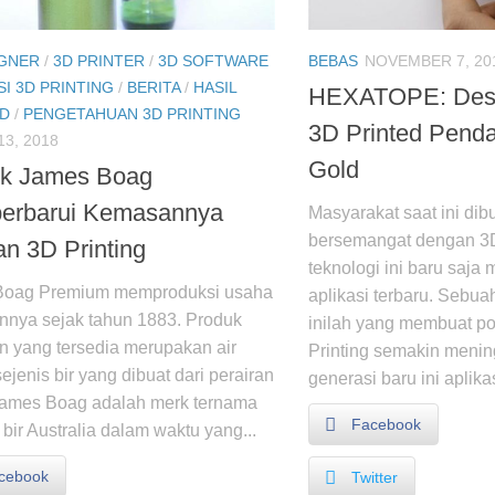
IGNER
/
3D PRINTER
/
3D SOFTWARE
BEBAS
NOVEMBER 7, 20
SI 3D PRINTING
/
BERITA
/
HASIL
HEXATOPE: Desi
3D
/
PENGETAHUAN 3D PRINTING
3D Printed Pendan
3, 2018
Gold
k James Boag
erbarui Kemasannya
Masyarakat saat ini dib
bersemangat dengan 3D
n 3D Printing
teknologi ini baru saja
Boag Premium memproduksi usaha
aplikasi terbaru. Sebua
nya sejak tahun 1883. Produk
inilah yang membuat po
 yang tersedia merupakan air
Printing semakin menin
jenis bir yang dibuat dari perairan
generasi baru ini aplikas
James Boag adalah merk ternama
Facebook
 bir Australia dalam waktu yang...
cebook
Twitter