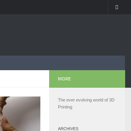
MORE
The ever evolving world of 3D
Printing
ARCHIVES