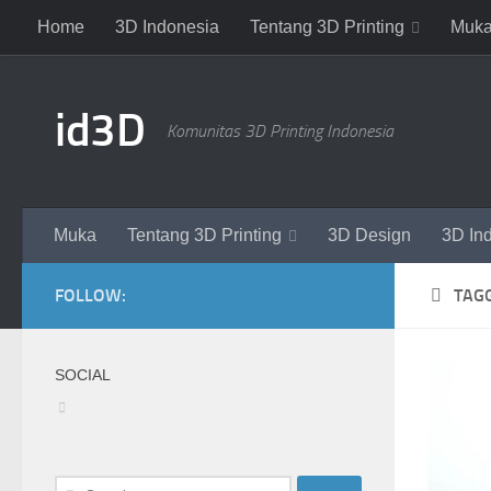
Home
3D Indonesia
Tentang 3D Printing
Muk
Skip to content
id3D
Komunitas 3D Printing Indonesia
Muka
Tentang 3D Printing
3D Design
3D In
FOLLOW:
TAG
SOCIAL
View
groups/712888002148861’s
profile
on
Facebook
Search