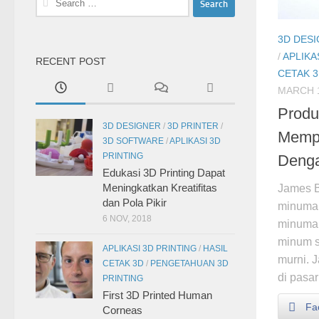
for:
3D DES
/
APLIKA
RECENT POST
CETAK 
MARCH 1
Produ
3D DESIGNER
/
3D PRINTER
/
Memp
3D SOFTWARE
/
APLIKASI 3D
PRINTING
Denga
Edukasi 3D Printing Dapat
Meningkatkan Kreatifitas
James 
dan Pola Pikir
minuman
6 NOV, 2018
minuman
minum se
APLIKASI 3D PRINTING
/
HASIL
murni. 
CETAK 3D
/
PENGETAHUAN 3D
di pasar
PRINTING
First 3D Printed Human
Fa
Corneas