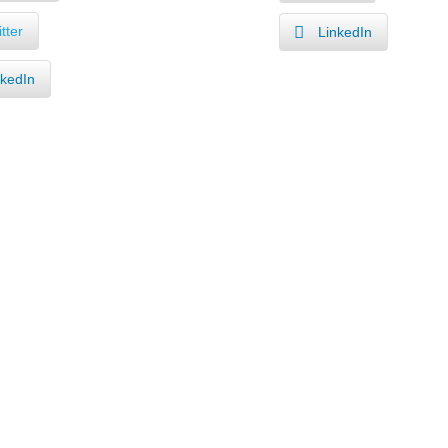
tter
LinkedIn
nkedIn