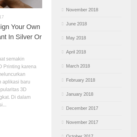
November 2018
17
June 2018
gn Your Own
t In Silver Or
May 2018
April 2018
uat semakin
March 2018
 Printing karena
 meluncurkan
February 2018
h aplikasi baru
pularitas 3D
January 2018
gkat. Di dalam
i...
December 2017
November 2017
October 2017