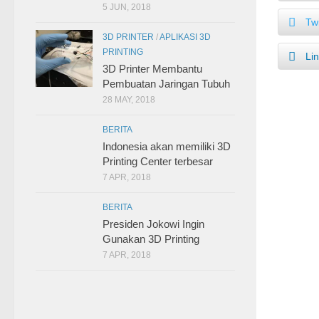
5 JUN, 2018
Twi
3D PRINTER
/
APLIKASI 3D
PRINTING
Li
3D Printer Membantu
Pembuatan Jaringan Tubuh
28 MAY, 2018
BERITA
Indonesia akan memiliki 3D
Printing Center terbesar
7 APR, 2018
BERITA
Presiden Jokowi Ingin
Gunakan 3D Printing
7 APR, 2018