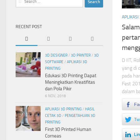
for:
APLIKASI
Salam
RECENT POST
pertam
mengg
3D DESIGNER
/
3D PRINTER
/
3D
D IIT, R
SOFTWARE
/
APLIKASI 3D
yang di 
PRINTING
pada har
Edukasi 3D Printing Dapat
Meningkatkan Kreatifitas
Fest 20
dan Pola Pikir
dalam ba
6 NOV, 2018
Fa
APLIKASI 3D PRINTING
/
HASIL
CETAK 3D
/
PENGETAHUAN 3D
Twi
PRINTING
First 3D Printed Human
Li
Corneas