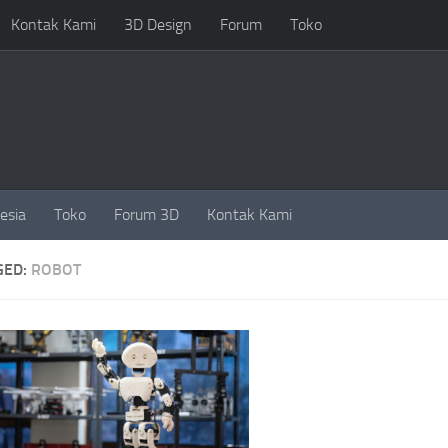
Kontak Kami
3D Design
Forum
Toko
esia
Toko
Forum 3D
Kontak Kami
GED:
ROBOT