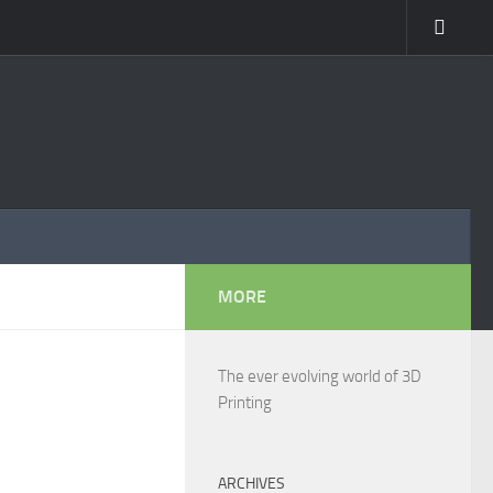
MORE
The ever evolving world of 3D
Printing
ARCHIVES