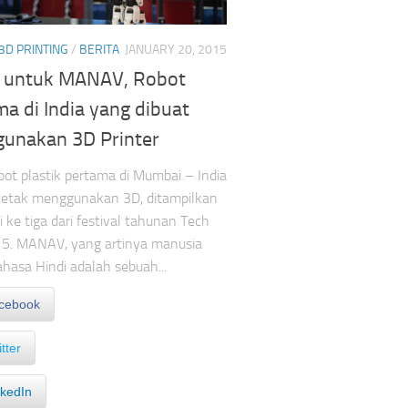
 3D PRINTING
/
BERITA
JANUARY 20, 2015
 untuk MANAV, Robot
a di India yang dibuat
unakan 3D Printer
obot plastik pertama di Mumbai – India
cetak menggunakan 3D, ditampilkan
i ke tiga dari festival tahunan Tech
15. MANAV, yang artinya manusia
hasa Hindi adalah sebuah...
cebook
tter
nkedIn