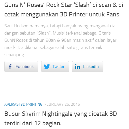
Guns N’ Roses’ Rock Star ‘Slash’ di scan & di
cetak menggunakan 3D Printer untuk Fans
Saul Hudson namanya, tetapi banyak orang mengenal dia
dengan sebutan “Slash”. Musisi terkenal sebagai Gitaris
GunN’Roses di tahun 80an & 90an masih aktif dalan layar
musik. Dia dikenal sebagai salah satu gitaris terbaik
sepanjang...
Facebook
Twitter
LinkedIn
APLIKASI 3D PRINTING
FEBRUARY 25, 2015
Busur Skyrim Nightingale yang dicetak 3D
terdiri dari 12 bagian.