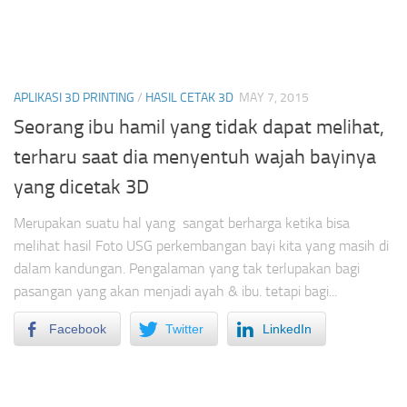
APLIKASI 3D PRINTING
/
HASIL CETAK 3D
MAY 7, 2015
Seorang ibu hamil yang tidak dapat melihat,
terharu saat dia menyentuh wajah bayinya
yang dicetak 3D
Merupakan suatu hal yang sangat berharga ketika bisa
melihat hasil Foto USG perkembangan bayi kita yang masih di
dalam kandungan. Pengalaman yang tak terlupakan bagi
pasangan yang akan menjadi ayah & ibu. tetapi bagi...
Facebook
Twitter
LinkedIn