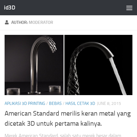
id3D
Skip to content
AUTHOR:
MODERATOR
APLIKASI 3D PRINTING
/
BEBAS
/
HASIL CETAK 3D
JUNE 8, 2015
American Standard merilis keran metal yang
dicetak 3D untuk pertama kalinya.
Merek American Standard, salah satu merek besar dalam