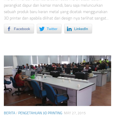
perangkat dapur dan kamar mandi, baru saja meluncurkan
sebuah produk baru keran metal yang dicetak menggunakan
3D printer dan apabila dilihat dari design nya terlihat sangat...
Facebook
Twitter
LinkedIn
BERITA
/
PENGETAHUAN 3D PRINTING
MAY 27, 2015