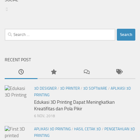
View
groups/712888002148861’s
profile
on
Facebook
Search
for:
RECENT POST
3D DESIGNER
/
3D PRINTER
/
3D SOFTWARE
/
APLIKASI 3D
PRINTING
Edukasi 3D Printing Dapat Meningkatkan
Kreatifitas dan Pola Pikir
6 NOV, 2018
APLIKASI 3D PRINTING
/
HASIL CETAK 3D
/
PENGETAHUAN 3D
PRINTING