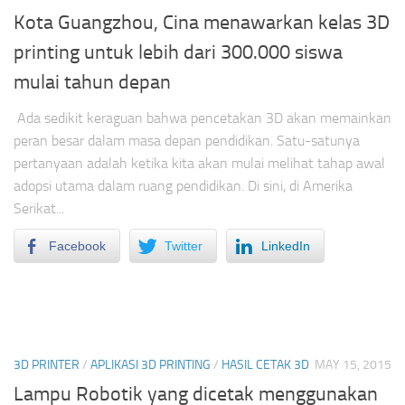
Kota Guangzhou, Cina menawarkan kelas 3D
printing untuk lebih dari 300.000 siswa
mulai tahun depan
Ada sedikit keraguan bahwa pencetakan 3D akan memainkan
peran besar dalam masa depan pendidikan. Satu-satunya
pertanyaan adalah ketika kita akan mulai melihat tahap awal
adopsi utama dalam ruang pendidikan. Di sini, di Amerika
Serikat...
Facebook
Twitter
LinkedIn
3D PRINTER
/
APLIKASI 3D PRINTING
/
HASIL CETAK 3D
MAY 15, 2015
Lampu Robotik yang dicetak menggunakan