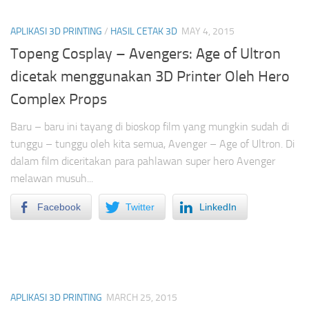
APLIKASI 3D PRINTING
/
HASIL CETAK 3D
MAY 4, 2015
Topeng Cosplay – Avengers: Age of Ultron
dicetak menggunakan 3D Printer Oleh Hero
Complex Props
Baru – baru ini tayang di bioskop film yang mungkin sudah di
tunggu – tunggu oleh kita semua, Avenger – Age of Ultron. Di
dalam film diceritakan para pahlawan super hero Avenger
melawan musuh...
Facebook
Twitter
LinkedIn
APLIKASI 3D PRINTING
MARCH 25, 2015