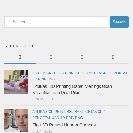
groups/712888002148861’s
profile
on
Facebook
Search
for:
RECENT POST
3D DESIGNER
/
3D PRINTER
/
3D SOFTWARE
/
APLIKASI
3D PRINTING
Edukasi 3D Printing Dapat Meningkatkan
Kreatifitas dan Pola Pikir
6 NOV, 2018
APLIKASI 3D PRINTING
/
HASIL CETAK 3D
/
PENGETAHUAN 3D PRINTING
First 3D Printed Human Corneas
5 JUN, 2018