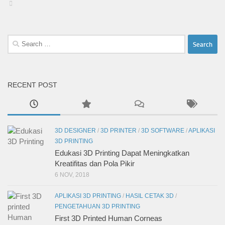
View
groups/712888002148861’s
profile
on
Facebook
Search
for:
RECENT POST
3D DESIGNER
/
3D PRINTER
/
3D SOFTWARE
/
APLIKASI
3D PRINTING
Edukasi 3D Printing Dapat Meningkatkan
Kreatifitas dan Pola Pikir
6 NOV, 2018
APLIKASI 3D PRINTING
/
HASIL CETAK 3D
/
PENGETAHUAN 3D PRINTING
First 3D Printed Human Corneas