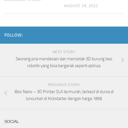
AUGUST 18, 2015
FOLLOW:
NEXT STORY
Seorang pria mendesain dan mencetak 3D burung beo
robotik yang bisa bergerak seperti aslinya.
PREVIOUS STORY
iBox Nano – 3D Printer SLA termurah, terkecil di dunia di
luncurkan di Kickstarter dengan harga 189$
SOCIAL